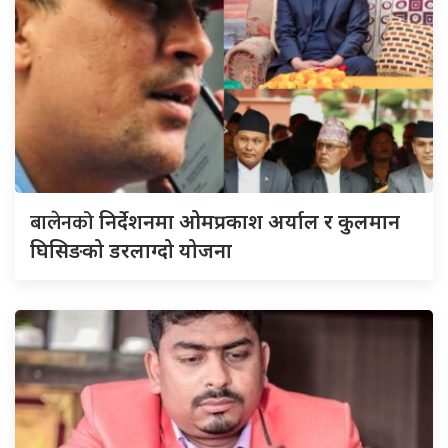
बालेनको
निर्देशनमा ओमप्रकाश अर्याल र कुलमान
घिसिङको डरलाग्दो योजना