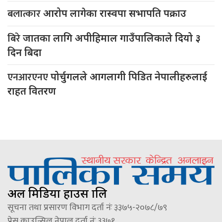
बलात्कार
आरोप लागेका रास्वपा सभापति पक्राउ
बिरे
जातका लागि अपीहिमाल गाउँपालिकाले दियो ३
दिन बिदा
एनआरएनए
पोर्चुगलले आगलागी पिडित नेपालीहरुलाई
राहत वितरण
अल मिडिया हाउस प्रालि
सूचना तथा प्रसारण विभाग दर्ता नंः ३३७५-२०७८/७९
प्रेस काउन्सिल नेपाल दर्ता नंः ३३७१