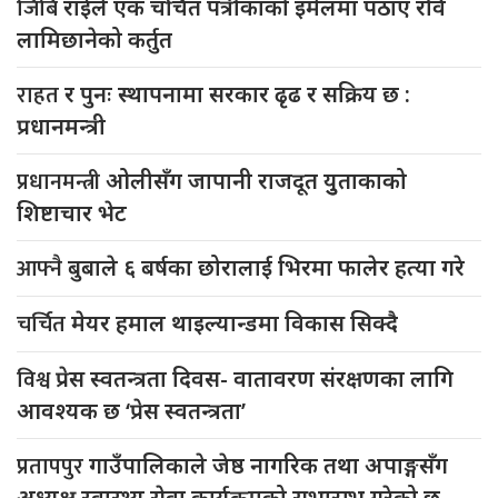
जिबि
राईले एक चर्चित पत्रीकाको इमेलमा पठाए रवि
लामिछानेको कर्तुत
राहत
र पुनः स्थापनामा सरकार ढृढ र सक्रिय छ :
प्रधानमन्त्री
प्रधानमन्त्री
ओलीसँग जापानी राजदूत युुताकाको
शिष्टाचार भेट
आफ्नै
बुबाले ६ बर्षका छोरालाई भिरमा फालेर हत्या गरे
चर्चित
मेयर हमाल थाइल्यान्डमा विकास सिक्दै
विश्व
प्रेस स्वतन्त्रता दिवस- वातावरण संरक्षणका लागि
आवश्यक छ ‘प्रेस स्वतन्त्रता’
प्रतापपुर
गाउँपालिकाले जेष्ठ नागरिक तथा अपाङ्गसँग
अध्यक्ष स्वास्थ्य सेवा कार्यक्रमको सुभारम्भ गरेको छ