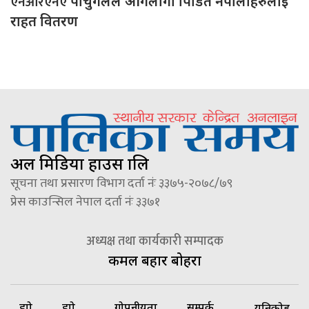
एनआरएनए
पोर्चुगलले आगलागी पिडित नेपालीहरुलाई
राहत वितरण
अल मिडिया हाउस प्रालि
सूचना तथा प्रसारण विभाग दर्ता नंः ३३७५-२०७८/७९
प्रेस काउन्सिल नेपाल दर्ता नंः ३३७१
अध्यक्ष तथा कार्यकारी सम्पादक
कमल बहादुर बोहरा
हाम्रो
हाम्रो
गोपनीयता
सम्पर्क
यूनिकोड