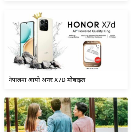
नेपालमा
आयो अनर X7D मोबाइल