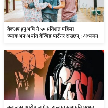
ब्रेकअप
हुनुअघि नै ५० प्रतिशत महिला
‘ब्याकअप’अर्थात बेन्चिङ पार्टनर राख्छन् : अध्ययन
बलात्कार
आरोप लागेका रास्वपा सभापति पक्राउ