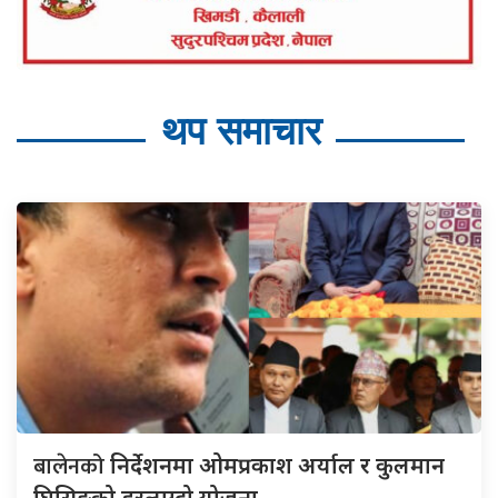
थप समाचार
बालेनको
निर्देशनमा ओमप्रकाश अर्याल र कुलमान
घिसिङको डरलाग्दो योजना