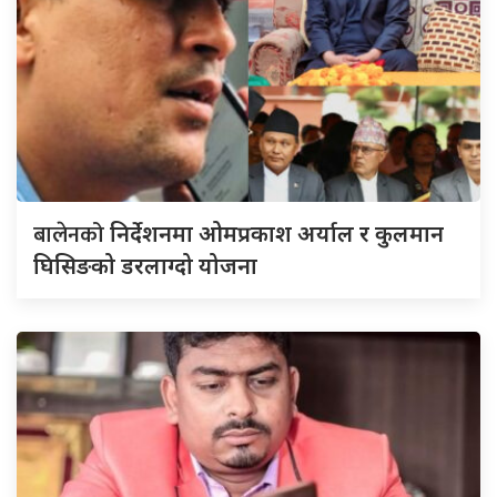
बालेनको
निर्देशनमा ओमप्रकाश अर्याल र कुलमान
घिसिङको डरलाग्दो योजना