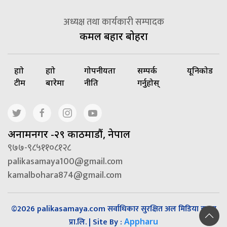
अध्यक्ष तथा कार्यकारी सम्पादक
कमल बहादुर बोहरा
हाम्रो
हाम्रो
गोपनीयता
सम्पर्क
यूनिकोड
टीम
बारेमा
नीति
गर्नुहोस्
अनामनगर -२९ काठमाडौं, नेपाल
९७७-९८५११०८१२८
palikasamaya100@gmail.com
kamalbohara874@gmail.com
©2026 palikasamaya.com सर्वाधिकार सुरक्षित अल मिडिया हाउस
प्रा.लि. | Site By :
Appharu