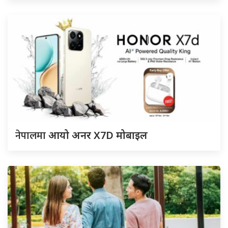
नेपालमा
आयो अनर X7D मोबाइल