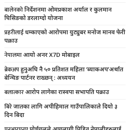
बालेनको
निर्देशनमा ओमप्रकाश अर्याल र कुलमान
घिसिङको डरलाग्दो योजना
प्रहरीलाई
धम्काएको आरोपमा युट्युबर मनोज मानव फेरी
पक्राउ
नेपालमा
आयो अनर X7D मोबाइल
ब्रेकअप
हुनुअघि नै ५० प्रतिशत महिला ‘ब्याकअप’अर्थात
बेन्चिङ पार्टनर राख्छन् : अध्ययन
बलात्कार
आरोप लागेका रास्वपा सभापति पक्राउ
बिरे
जातका लागि अपीहिमाल गाउँपालिकाले दियो ३
दिन बिदा
एनआरएनए
पोर्चुगलले आगलागी पिडित नेपालीहरुलाई