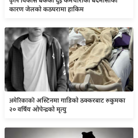
कृषि
विकास बैंकका दुई कर्मचारीकाे बदमासीका
कारण जेलको कठघरामा हाकिम
अमेरिकाको
अस्टिनमा गाडिको ठक्करबाट रुकुमका
२० वर्षिय ओपेन्द्रको मृत्यु