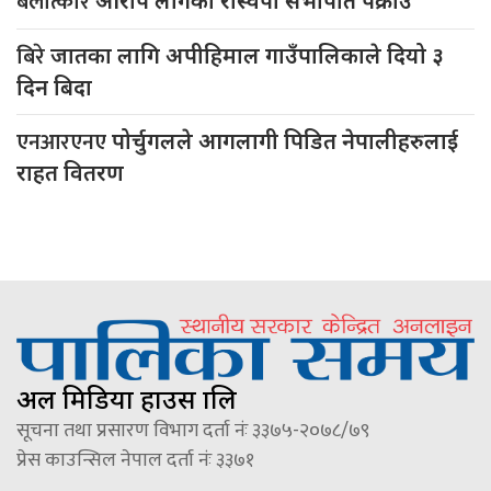
बलात्कार
आरोप लागेका रास्वपा सभापति पक्राउ
बिरे
जातका लागि अपीहिमाल गाउँपालिकाले दियो ३
दिन बिदा
एनआरएनए
पोर्चुगलले आगलागी पिडित नेपालीहरुलाई
राहत वितरण
अल मिडिया हाउस प्रालि
सूचना तथा प्रसारण विभाग दर्ता नंः ३३७५-२०७८/७९
प्रेस काउन्सिल नेपाल दर्ता नंः ३३७१