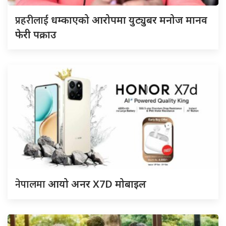
प्रहरीलाई
धम्काएको आरोपमा युट्युबर मनोज मानव
फेरी पक्राउ
नेपालमा
आयो अनर X7D मोबाइल