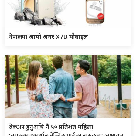
नेपालमा
आयो अनर X7D मोबाइल
ब्रेकअप
हुनुअघि नै ५० प्रतिशत महिला
‘ब्याकअप’अर्थात बेन्चिङ पार्टनर राख्छन् : अध्ययन