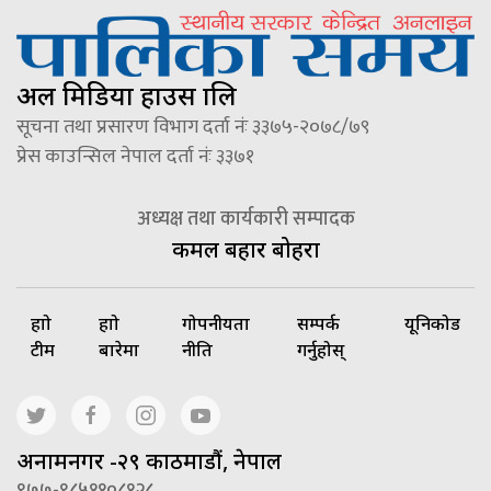
अल मिडिया हाउस प्रालि
सूचना तथा प्रसारण विभाग दर्ता नंः ३३७५-२०७८/७९
प्रेस काउन्सिल नेपाल दर्ता नंः ३३७१
अध्यक्ष तथा कार्यकारी सम्पादक
कमल बहादुर बोहरा
हाम्रो
हाम्रो
गोपनीयता
सम्पर्क
यूनिकोड
टीम
बारेमा
नीति
गर्नुहोस्
अनामनगर -२९ काठमाडौं, नेपाल
९७७-९८५११०८१२८