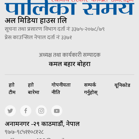
अल मिडिया हाउस प्रालि
सूचना तथा प्रसारण विभाग दर्ता नंः ३३७५-२०७८/७९
प्रेस काउन्सिल नेपाल दर्ता नंः ३३७१
अध्यक्ष तथा कार्यकारी सम्पादक
कमल बहादुर बोहरा
हाम्रो
हाम्रो
गोपनीयता
सम्पर्क
यूनिकोड
टीम
बारेमा
नीति
गर्नुहोस्
अनामनगर -२९ काठमाडौं, नेपाल
९७७-९८५११०८१२८