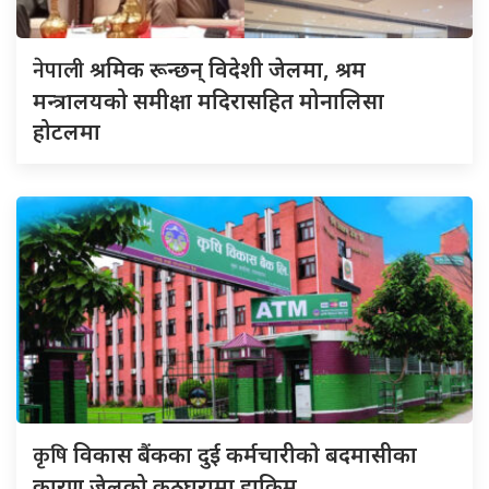
नेपाली
श्रमिक रून्छन् विदेशी जेलमा, श्रम
मन्त्रालयको समीक्षा मदिरासहित मोनालिसा
होटलमा
कृषि
विकास बैंकका दुई कर्मचारीकाे बदमासीका
कारण जेलको कठघरामा हाकिम