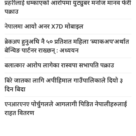
प्रहरीलाई
धम्काएको आरोपमा युट्युबर मनोज मानव फेरी
पक्राउ
नेपालमा
आयो अनर X7D मोबाइल
ब्रेकअप
हुनुअघि नै ५० प्रतिशत महिला ‘ब्याकअप’अर्थात
बेन्चिङ पार्टनर राख्छन् : अध्ययन
बलात्कार
आरोप लागेका रास्वपा सभापति पक्राउ
बिरे
जातका लागि अपीहिमाल गाउँपालिकाले दियो ३
दिन बिदा
एनआरएनए
पोर्चुगलले आगलागी पिडित नेपालीहरुलाई
राहत वितरण