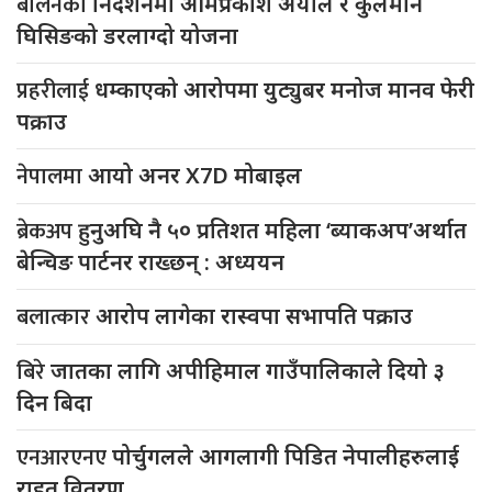
बालेनको
निर्देशनमा ओमप्रकाश अर्याल र कुलमान
घिसिङको डरलाग्दो योजना
प्रहरीलाई
धम्काएको आरोपमा युट्युबर मनोज मानव फेरी
पक्राउ
नेपालमा
आयो अनर X7D मोबाइल
ब्रेकअप
हुनुअघि नै ५० प्रतिशत महिला ‘ब्याकअप’अर्थात
बेन्चिङ पार्टनर राख्छन् : अध्ययन
बलात्कार
आरोप लागेका रास्वपा सभापति पक्राउ
बिरे
जातका लागि अपीहिमाल गाउँपालिकाले दियो ३
दिन बिदा
एनआरएनए
पोर्चुगलले आगलागी पिडित नेपालीहरुलाई
राहत वितरण