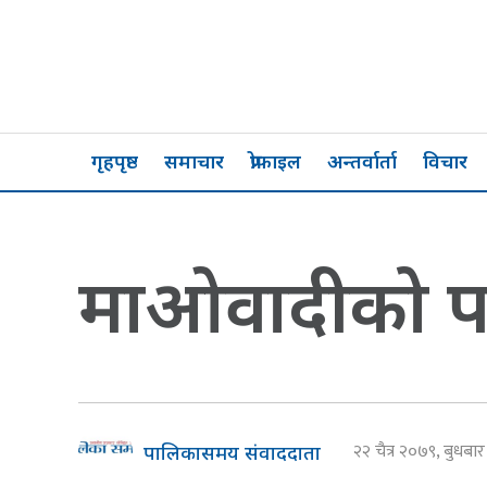
गृहपृष्ठ
समाचार
प्रोफाइल
अन्तर्वार्ता
विचार
माओवादीको पद
२२ चैत्र २०७९, बुधबा
पालिकासमय संवाददाता