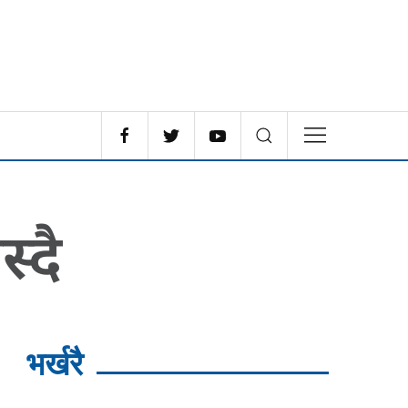
्दै
भर्खरै