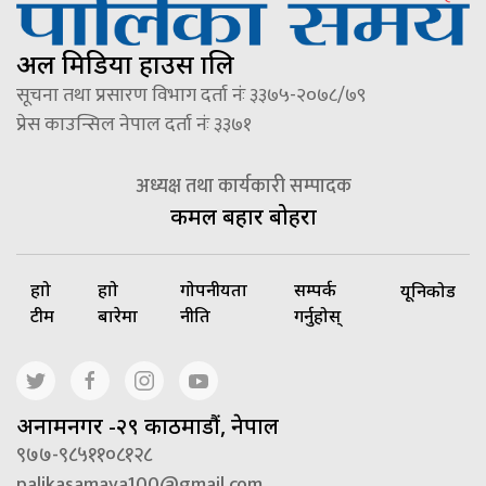
अल मिडिया हाउस प्रालि
सूचना तथा प्रसारण विभाग दर्ता नंः ३३७५-२०७८/७९
प्रेस काउन्सिल नेपाल दर्ता नंः ३३७१
अध्यक्ष तथा कार्यकारी सम्पादक
कमल बहादुर बोहरा
हाम्रो
हाम्रो
गोपनीयता
सम्पर्क
यूनिकोड
टीम
बारेमा
नीति
गर्नुहोस्
अनामनगर -२९ काठमाडौं, नेपाल
९७७-९८५११०८१२८
palikasamaya100@gmail.com