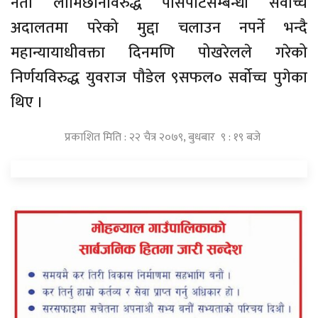
नेता लामिछानेविरुद्ध पासपोर्टसम्बन्धी सर्वोच्च
अदालतमा परेको मुद्दा चलाउन नपर्ने भन्दै
महान्यायाधीवक्ता दिनमणि पोखरेलले गरेको
निर्णयविरुद्ध युवराज पौडेल ९सफल० सर्वोच्च पुगेका
थिए ।
प्रकाशित मिति : २२ चैत्र २०७९, बुधबार ९ : १९ बजे