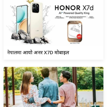
नेपालमा
आयो अनर X7D मोबाइल