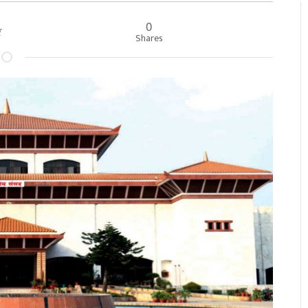
0
ार
Shares