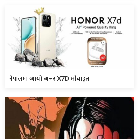
नेपालमा
आयो अनर X7D मोबाइल