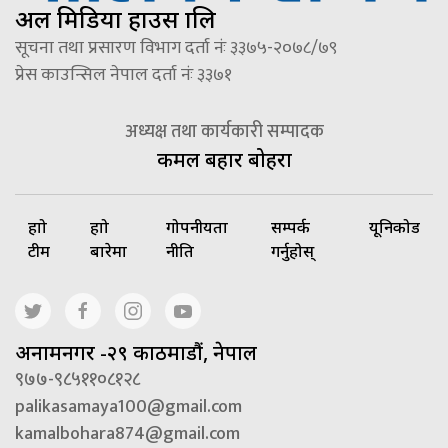
अल मिडिया हाउस प्रालि
सूचना तथा प्रसारण विभाग दर्ता नंः ३३७५-२०७८/७९
प्रेस काउन्सिल नेपाल दर्ता नंः ३३७१
अध्यक्ष तथा कार्यकारी सम्पादक
कमल बहादुर बोहरा
हाम्रो
हाम्रो
गोपनीयता
सम्पर्क
यूनिकोड
टीम
बारेमा
नीति
गर्नुहोस्
अनामनगर -२९ काठमाडौं, नेपाल
९७७-९८५११०८१२८
palikasamaya100@gmail.com
kamalbohara874@gmail.com