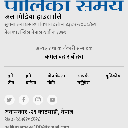
अल मिडिया हाउस प्रालि
सूचना तथा प्रसारण विभाग दर्ता नंः ३३७५-२०७८/७९
प्रेस काउन्सिल नेपाल दर्ता नंः ३३७१
अध्यक्ष तथा कार्यकारी सम्पादक
कमल बहादुर बोहरा
हाम्रो
हाम्रो
गोपनीयता
सम्पर्क
यूनिकोड
टीम
बारेमा
नीति
गर्नुहोस्
अनामनगर -२९ काठमाडौं, नेपाल
९७७-९८५११०८१२८
palikasamaya100@gmail.com