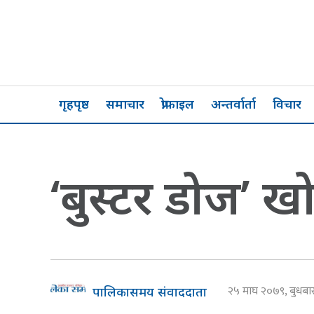
गृहपृष्ठ
समाचार
प्रोफाइल
अन्तर्वार्ता
विचार
‘बुस्टर डोज’ खो
२५ माघ २०७९, बुधब
पालिकासमय संवाददाता