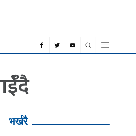
ईँदै
भर्खरै