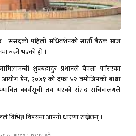
ै छ । संसदको पहिलो अधिवशेनको सातौँ बैठक आज
नमा बस्ने भएको हो ।
ामन्त्री ध्रुवबहादुर प्रधानले बेपत्ता पारिएका
लाप आयोग ऐन, २०७१ को दफा ४२ बमोजिमको बाधा
सम्भावित कार्यसूची तय भएको संसद सचिवालयले
े विभिन्न विषयमा आफ्नो धारणा राख्नेछन् ।
घ २०७९, आइतबार १० : १८ बजे