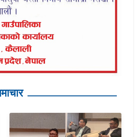
माचार