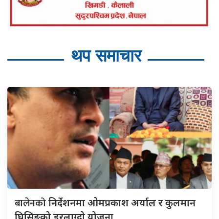
थप समाचार
बालेनको
निर्देशनमा ओमप्रकाश अर्याल र कुलमान
घिसिङको डरलाग्दो योजना