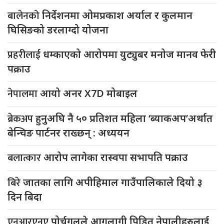
बालेनको
निर्देशनमा ओमप्रकाश अर्याल र कुलमान
घिसिङको डरलाग्दो योजना
प्रहरीलाई
धम्काएको आरोपमा युट्युबर मनोज मानव फेरी
पक्राउ
नेपालमा
आयो अनर X7D मोबाइल
ब्रेकअप
हुनुअघि नै ५० प्रतिशत महिला ‘ब्याकअप’अर्थात
बेन्चिङ पार्टनर राख्छन् : अध्ययन
बलात्कार
आरोप लागेका रास्वपा सभापति पक्राउ
बिरे
जातका लागि अपीहिमाल गाउँपालिकाले दियो ३
दिन बिदा
एनआरएनए
पोर्चुगलले आगलागी पिडित नेपालीहरुलाई