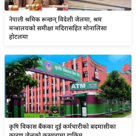
नेपाली
श्रमिक रून्छन् विदेशी जेलमा, श्रम
मन्त्रालयको समीक्षा मदिरासहित मोनालिसा
होटलमा
कृषि
विकास बैंकका दुई कर्मचारीकाे बदमासीका
कारण जेलको कठघरामा हाकिम