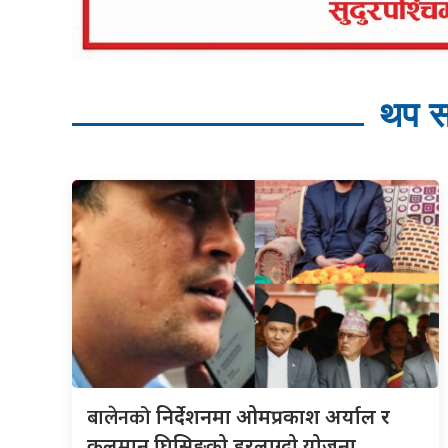
थप स
बालेनको
निर्देशनमा ओमप्रकाश अर्याल र
कुलमान घिसिङको डरलाग्दो योजना