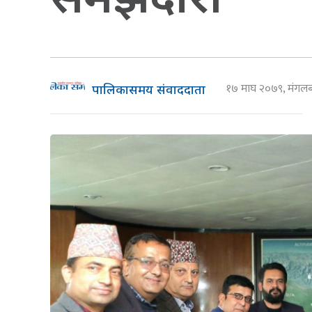
१७ माघ २०७९, मंग
पालिकासमय संवाददाता