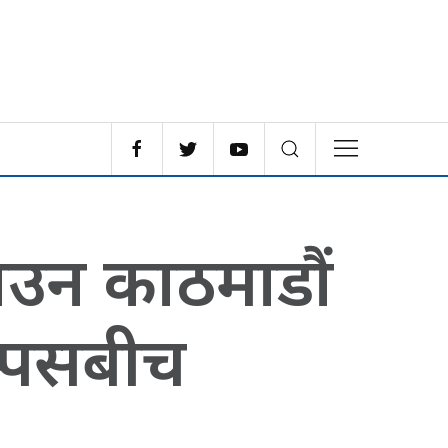
राउन काठमाडौं
म्पसबीच