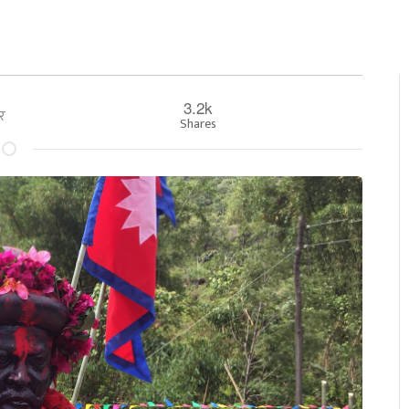
3.2k
ार
Shares