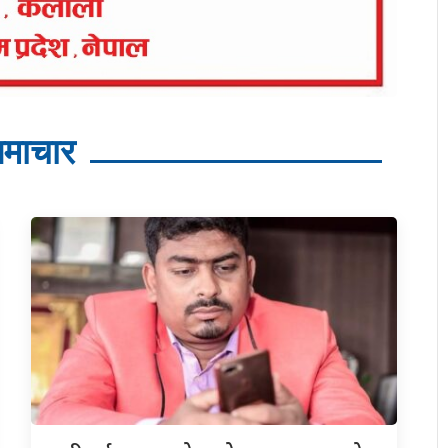
माचार