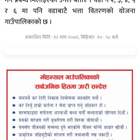
गर्ने प्रबन्ध मिलाइएको उनले बताए । वडा नं २, ३, ४, ५
र ६ मा पनि वडाबाटै भत्ता वितरणको योजना
गाउँपालिकाको छ ।
प्रकाशित मिति : १२ माघ २०७९, बिहिबार १० : ५८ बजे