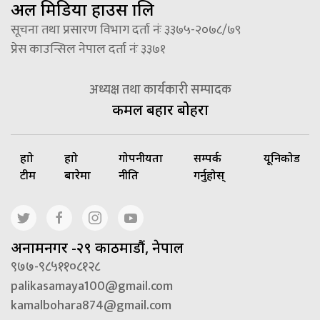
अल मिडिया हाउस प्रालि
सूचना तथा प्रसारण विभाग दर्ता नंः ३३७५-२०७८/७९
प्रेस काउन्सिल नेपाल दर्ता नंः ३३७१
अध्यक्ष तथा कार्यकारी सम्पादक
कमल बहादुर बोहरा
हाम्रो
हाम्रो
गोपनीयता
सम्पर्क
यूनिकोड
टीम
बारेमा
नीति
गर्नुहोस्
अनामनगर -२९ काठमाडौं, नेपाल
९७७-९८५११०८१२८
palikasamaya100@gmail.com
kamalbohara874@gmail.com