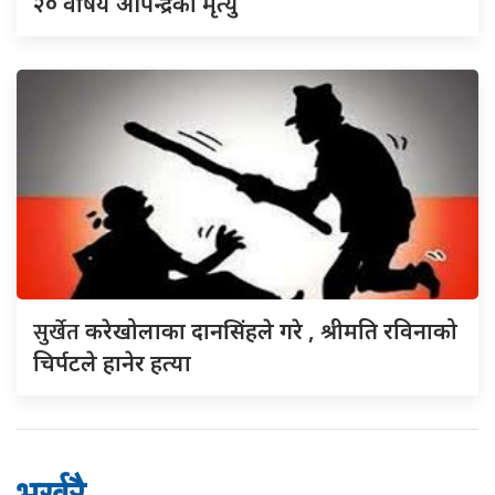
२० वर्षिय ओपेन्द्रको मृत्यु
सुर्खेत
करेखोलाका दानसिंहले गरे , श्रीमति रविनाको
चिर्पटले हानेर हत्या
भर्खरै