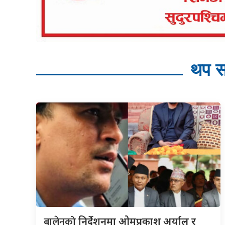
थप स
बालेनको
निर्देशनमा ओमप्रकाश अर्याल र