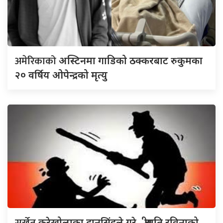
अमेरिकाको
अस्टिनमा गाडिको ठक्करबाट रुकुमका
२० वर्षिय ओपेन्द्रको मृत्यु
करेखोलाका दानसिंहले गरे , श्रीमति रविनाको