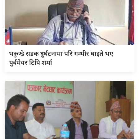
भकुण्डे
सडक दुर्घटनामा परि गम्भीर घाइते भए
पुर्वमेयर टिपि शर्मा