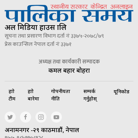
अल मिडिया हाउस प्रालि
सूचना तथा प्रसारण विभाग दर्ता नंः ३३७५-२०७८/७९
प्रेस काउन्सिल नेपाल दर्ता नंः ३३७१
अध्यक्ष तथा कार्यकारी सम्पादक
कमल बहादुर बोहरा
हाम्रो
हाम्रो
गोपनीयता
सम्पर्क
यूनिकोड
टीम
बारेमा
नीति
गर्नुहोस्
अनामनगर -२९ काठमाडौं, नेपाल