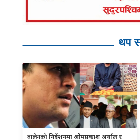
थप स
बालेनको
निर्देशनमा ओमप्रकाश अर्याल र