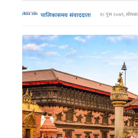
१८ पुस २०७९, सोमब
पालिकासमय संवाददाता