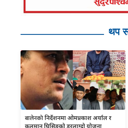
थप स
बालेनको
निर्देशनमा ओमप्रकाश अर्याल र
कुलमान घिसिङको डरलाग्दो योजना