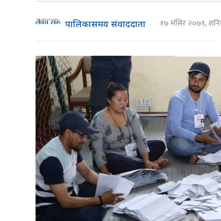
१७ मंसिर २०७९, शन
पालिकासमय संवाददाता