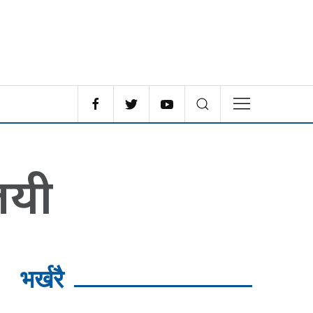
जयी
भर्खरै