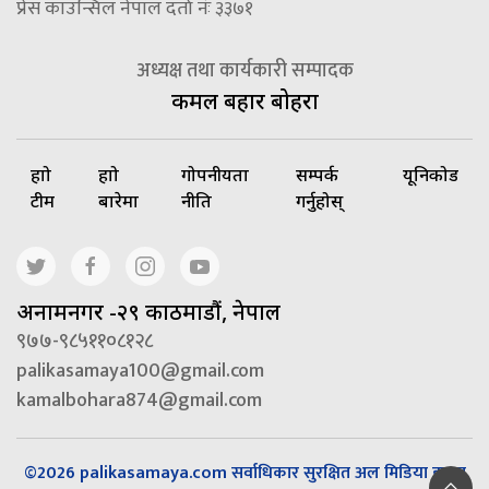
प्रेस काउन्सिल नेपाल दर्ता नंः ३३७१
अध्यक्ष तथा कार्यकारी सम्पादक
कमल बहादुर बोहरा
हाम्रो
हाम्रो
गोपनीयता
सम्पर्क
यूनिकोड
टीम
बारेमा
नीति
गर्नुहोस्
अनामनगर -२९ काठमाडौं, नेपाल
९७७-९८५११०८१२८
palikasamaya100@gmail.com
kamalbohara874@gmail.com
©2026 palikasamaya.com सर्वाधिकार सुरक्षित अल मिडिया हाउस