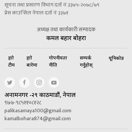
सूचना तथा प्रसारण विभाग दर्ता नंः ३३७५-२०७८/७९
प्रेस काउन्सिल नेपाल दर्ता नंः ३३७१
अध्यक्ष तथा कार्यकारी सम्पादक
कमल बहादुर बोहरा
हाम्रो
हाम्रो
गोपनीयता
सम्पर्क
यूनिकोड
टीम
बारेमा
नीति
गर्नुहोस्
अनामनगर -२९ काठमाडौं, नेपाल
९७७-९८५११०८१२८
palikasamaya100@gmail.com
kamalbohara874@gmail.com