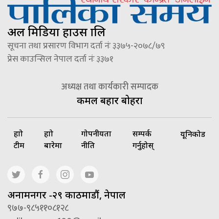
अल मिडिया हाउस प्रालि
सूचना तथा प्रसारण विभाग दर्ता नंः ३३७५-२०७८/७९
प्रेस काउन्सिल नेपाल दर्ता नंः ३३७१
अध्यक्ष तथा कार्यकारी सम्पादक
कमल बहादुर बोहरा
हाम्रो
हाम्रो
गोपनीयता
सम्पर्क
यूनिकोड
टीम
बारेमा
नीति
गर्नुहोस्
अनामनगर -२९ काठमाडौं, नेपाल
९७७-९८५११०८१२८