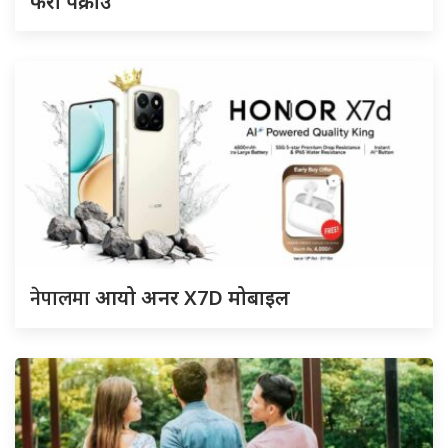
फेरी पक्राउ
नेपालमा
आयो अनर X7D मोबाइल