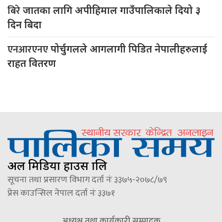
बिरे
जातका लागि अपीहिमाल गाउँपालिकाले दियो ३
दिन बिदा
एनआरएनए
पोर्चुगलले आगलागी पिडित नेपालीहरुलाई
राहत वितरण
अल मिडिया हाउस प्रालि
सूचना तथा प्रसारण विभाग दर्ता नंः ३३७५-२०७८/७९
प्रेस काउन्सिल नेपाल दर्ता नंः ३३७१
अध्यक्ष तथा कार्यकारी सम्पादक