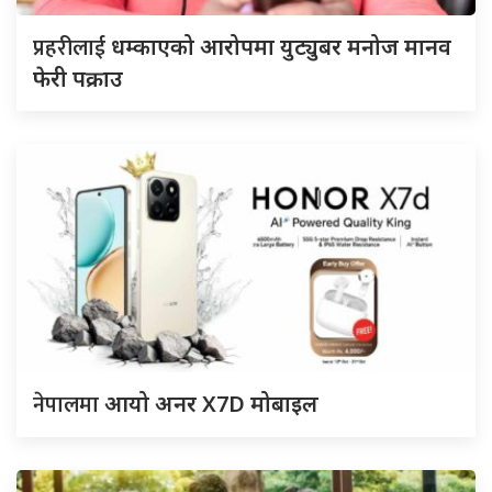
प्रहरीलाई
धम्काएको आरोपमा युट्युबर मनोज मानव
फेरी पक्राउ
नेपालमा
आयो अनर X7D मोबाइल