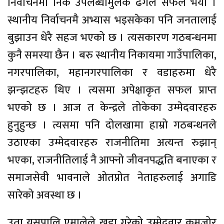
निर्वाचनमा निकै उपलब्धीमुलक ढंगल सफल भयो ।
स्थानीय निर्वाचनमै अभ्यास भइसकेका पनि जनतालाई
बुझाउन धेरै सहज भएको छ । त्यसकारण गठबन्धनमा
कुनै समस्या छैन । बरु स्थानीय निकायमा गाउँपालिका,
नगरपालिका, महानगरपालिका र वडाहरुमा धेरै
झन्झटहरु थिए । त्यसमा अपेक्षाकृत सफल प्राप्त
भएको छ । आज त केन्द्रले तोकेका उम्मेदवारहरु
हुनुहुन्छ । त्यसमा पनि दोलखामा हाम्रो गठबन्धनले
उठाएका उम्मेदवारहरु राजनीतिमा अत्यन्त रुझान्
भएका, राजनीतिलाई नै आफ्नो जीवनपद्धति बनाएका र
समाजसेवी भावनाले ओतप्रोत नेताहरुलाई अगाडि
सारेको अवस्था छ ।
उता यसपालि एमालेले खडा गरेको उम्मेदवार कमजोर