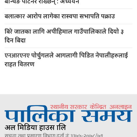
बेन्चिङ पार्टनर राख्छन् : अध्ययन
बलात्कार
आरोप लागेका रास्वपा सभापति पक्राउ
बिरे
जातका लागि अपीहिमाल गाउँपालिकाले दियो ३
दिन बिदा
एनआरएनए
पोर्चुगलले आगलागी पिडित नेपालीहरुलाई
राहत वितरण
अल मिडिया हाउस प्रालि
सूचना तथा प्रसारण विभाग दर्ता नंः ३३७५-२०७८/७९