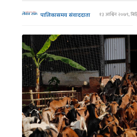
१३ आश्विन २०७९, बि
पालिकासमय संवाददाता