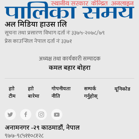
अल मिडिया हाउस प्रालि
सूचना तथा प्रसारण विभाग दर्ता नंः ३३७५-२०७८/७९
प्रेस काउन्सिल नेपाल दर्ता नंः ३३७१
अध्यक्ष तथा कार्यकारी सम्पादक
कमल बहादुर बोहरा
हाम्रो
हाम्रो
गोपनीयता
सम्पर्क
यूनिकोड
टीम
बारेमा
नीति
गर्नुहोस्
अनामनगर -२९ काठमाडौं, नेपाल
९७७-९८५११०८१२८