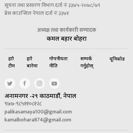
सूचना तथा प्रसारण विभाग दर्ता नंः ३३७५-२०७८/७९
प्रेस काउन्सिल नेपाल दर्ता नंः ३३७१
अध्यक्ष तथा कार्यकारी सम्पादक
कमल बहादुर बोहरा
हाम्रो
हाम्रो
गोपनीयता
सम्पर्क
यूनिकोड
टीम
बारेमा
नीति
गर्नुहोस्
अनामनगर -२९ काठमाडौं, नेपाल
९७७-९८५११०८१२८
palikasamaya100@gmail.com
kamalbohara874@gmail.com