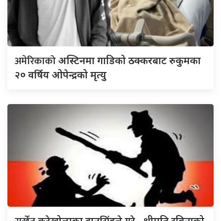
अमेरिकाको
अस्टिनमा गाडिको ठक्करबाट रुकुमका
२० वर्षिय ओपेन्द्रको मृत्यु
करेखोलाका दानसिंहले गरे , श्रीमति रविनाको