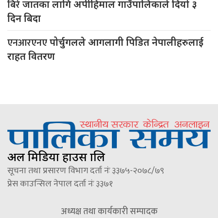
बिरे
जातका लागि अपीहिमाल गाउँपालिकाले दियो ३
दिन बिदा
एनआरएनए
पोर्चुगलले आगलागी पिडित नेपालीहरुलाई
राहत वितरण
अल मिडिया हाउस प्रालि
सूचना तथा प्रसारण विभाग दर्ता नंः ३३७५-२०७८/७९
प्रेस काउन्सिल नेपाल दर्ता नंः ३३७१
अध्यक्ष तथा कार्यकारी सम्पादक