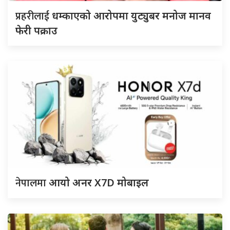
प्रहरीलाई
धम्काएको आरोपमा युट्युबर मनोज मानव
फेरी पक्राउ
नेपालमा
आयो अनर X7D मोबाइल