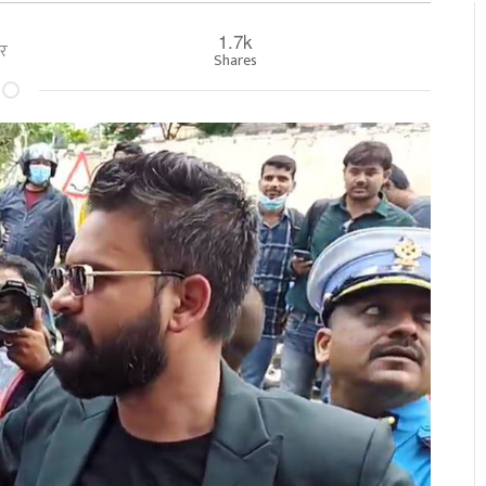
1.7k
बार
Shares