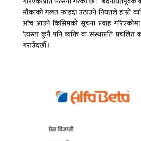
गरिएकोप्रति भर्त्सना गरेको छ । ‘बदनीयतपूर्वक केह
मौकाको गलत फाइदा उठाउने नियतले हाम्रो व्यक
आँच आउने किसिमको सूचना प्रवाह गरिएकोमा हाम
‘त्यस्ता कुनै पनि व्यक्ति वा संस्थाप्रति प्रच
गराउँदछौँ ।