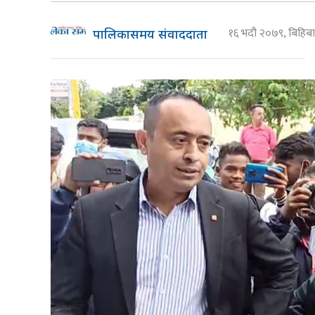
१६ भदौ २०७९, बिहि
पालिकासमय संवाददाता