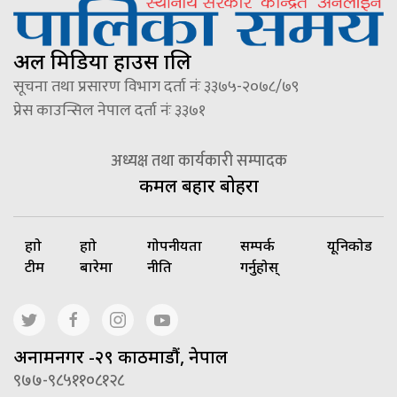
अल मिडिया हाउस प्रालि
सूचना तथा प्रसारण विभाग दर्ता नंः ३३७५-२०७८/७९
प्रेस काउन्सिल नेपाल दर्ता नंः ३३७१
अध्यक्ष तथा कार्यकारी सम्पादक
कमल बहादुर बोहरा
हाम्रो
हाम्रो
गोपनीयता
सम्पर्क
यूनिकोड
टीम
बारेमा
नीति
गर्नुहोस्
अनामनगर -२९ काठमाडौं, नेपाल
९७७-९८५११०८१२८