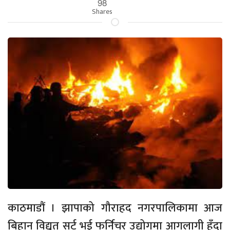
98
Shares
काठमाडौं । झापाको गौराहद नगरपालिकामा आज
बिहान विद्युत् सर्ट भई फर्निचर उद्योगमा आगलागी हुँदा