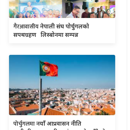
गैरआवासीय
नेपाली संघ पोर्चुगलको
सपथग्रहण लिस्बोनमा सम्पन्न
पोर्चुगलमा
नयाँ आप्रवासन नीति