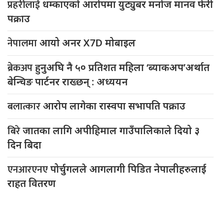
प्रहरीलाई
धम्काएको आरोपमा युट्युबर मनोज मानव फेरी
पक्राउ
नेपालमा
आयो अनर X7D मोबाइल
ब्रेकअप
हुनुअघि नै ५० प्रतिशत महिला ‘ब्याकअप’अर्थात
बेन्चिङ पार्टनर राख्छन् : अध्ययन
बलात्कार
आरोप लागेका रास्वपा सभापति पक्राउ
बिरे
जातका लागि अपीहिमाल गाउँपालिकाले दियो ३
दिन बिदा
एनआरएनए
पोर्चुगलले आगलागी पिडित नेपालीहरुलाई
राहत वितरण