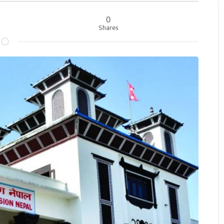
0
र
Shares