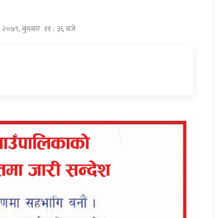
ौ २०७९, बुधबार ११ : ३६ बजे