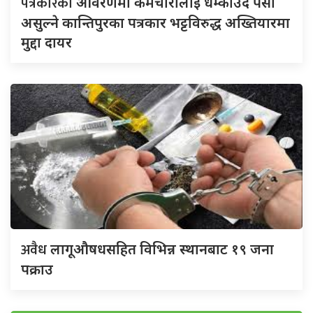
पत्रकारको
आवरणमा कर्मचारीलाई धम्काउदै पैसा
असुल्ने कान्तिपुरका पत्रकार भट्टविरुद्ध अख्तियारमा
मुद्दा दायर
अवैध
लागूऔषधसहित विभिन्न स्थानबाट १९ जना
पक्राउ