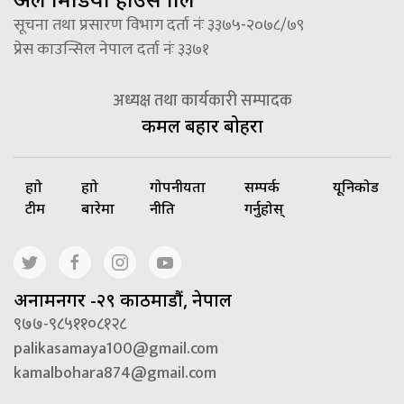
सूचना तथा प्रसारण विभाग दर्ता नंः ३३७५-२०७८/७९
प्रेस काउन्सिल नेपाल दर्ता नंः ३३७१
अध्यक्ष तथा कार्यकारी सम्पादक
कमल बहादुर बोहरा
हाम्रो
हाम्रो
गोपनीयता
सम्पर्क
यूनिकोड
टीम
बारेमा
नीति
गर्नुहोस्
अनामनगर -२९ काठमाडौं, नेपाल
९७७-९८५११०८१२८
palikasamaya100@gmail.com
kamalbohara874@gmail.com