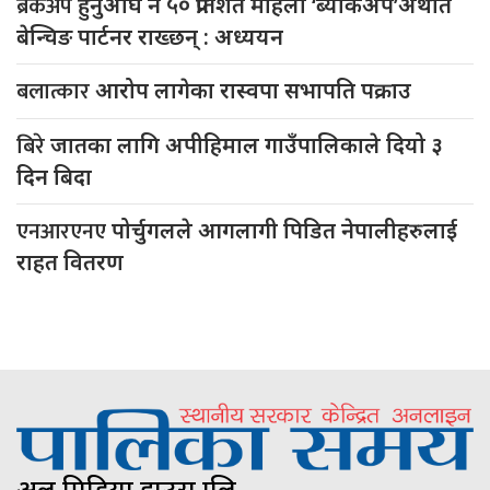
ब्रेकअप
हुनुअघि नै ५० प्रतिशत महिला ‘ब्याकअप’अर्थात
बेन्चिङ पार्टनर राख्छन् : अध्ययन
बलात्कार
आरोप लागेका रास्वपा सभापति पक्राउ
बिरे
जातका लागि अपीहिमाल गाउँपालिकाले दियो ३
दिन बिदा
एनआरएनए
पोर्चुगलले आगलागी पिडित नेपालीहरुलाई
राहत वितरण
अल मिडिया हाउस प्रालि